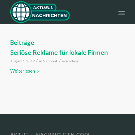
Beiträge
Seriöse Reklame für lokale Firmen
/
/
August 1, 2019
in
National
von
admin
Weiterlesen