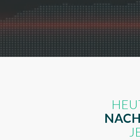
HEU
NACH
J