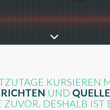
TZUTAGE KURSIEREN 
RICHTEN
UND
QUELL
E ZUVOR. DESHALB IST 