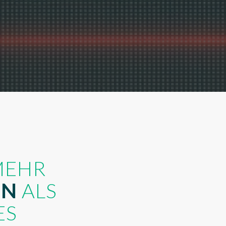
MEHR
EN
ALS
ES